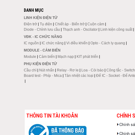
DANH MỤC
LINH KIỆN ĐIỆN TỬ
Điện trở
|
Tụ điện
|
Chiết áp - Biến trở
|
Cuộn cảm
|
Diode - Chỉnh lưu cầu
|
Thạch anh - Oscilator
|
Linh kiện công suất
|
VĐK - IC CHỨC NĂNG
IC nguồn
|
IC chức năng
|
Vi điều khiển
|
Opto - Cách ly quang
|
MODULE - CẢM BIẾN
Module
|
Cảm biến
|
Mạch nạp
|
KIT phát triển
|
PHỤ KIỆN ĐIỆN TỬ
Cầu chì
|
Nút nhấn
|
Relay - Rơ le
|
Loa - Còi báo
|
Công tắc - Switch
Board test - Phíp - Mica
|
Tản nhiệt các loại
|
Đế IC - Socket - Đế Ant
|
THÔNG TIN TÀI KHOẢN
CHÍNH 
Chính s
Chính sác