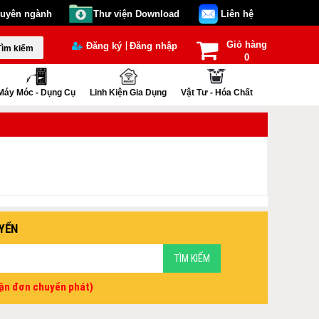
huyên ngành
Thư viện Download
Liên hệ
Giỏ hàng
|
Đăng ký
Đăng nhập
Tìm kiếm
0
Máy Móc - Dụng Cụ
Linh Kiện Gia Dụng
Vật Tư - Hóa Chất
YỂN
vận đơn chuyển phát)