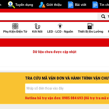
n
Tuyển dụng
Giới thiệu
Bài viết
Tin c
Phụ Kiện Điện Tử
Kết Nối
LED - LCD - Nguồn
Thiết Bị Đo Lường
Dữ liệu chưa được cập nhật
TRA CỨU MÃ VẬN ĐƠN VÀ HÀNH TRÌNH VẬN CHU
Hotline hỗ trợ vận đơn: 0985 084 693 (Hỗ trợ tra mã 