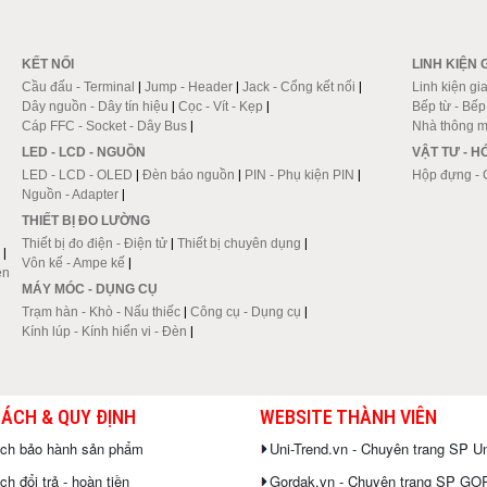
KẾT NỐI
LINH KIỆN 
Cầu đấu - Terminal
|
Jump - Header
|
Jack - Cổng kết nối
|
Linh kiện gi
Dây nguồn - Dây tín hiệu
|
Cọc - Vít - Kẹp
|
Bếp từ - Bế
Cáp FFC - Socket - Dây Bus
|
Nhà thông m
LED - LCD - NGUỒN
VẬT TƯ - 
LED - LCD - OLED
|
Đèn báo nguồn
|
PIN - Phụ kiện PIN
|
Hộp đựng - 
Nguồn - Adapter
|
THIẾT BỊ ĐO LƯỜNG
Thiết bị đo điện - Điện tử
|
Thiết bị chuyên dụng
|
|
Vôn kế - Ampe kế
|
en
MÁY MÓC - DỤNG CỤ
Trạm hàn - Khò - Nấu thiếc
|
Công cụ - Dụng cụ
|
Kính lúp - Kính hiển vi - Đèn
|
SÁCH & QUY ĐỊNH
WEBSITE THÀNH VIÊN
ách bảo hành sản phẩm
Uni-Trend.vn - Chuyên trang SP Un
h đổi trả - hoàn tiền
Gordak.vn - Chuyên trang SP G