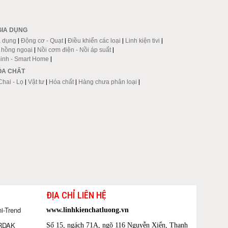
GIA DỤNG
a dụng
|
Động cơ - Quạt
|
Điều khiển các loại
|
Linh kiện tivi
|
p hồng ngoại
|
Nồi cơm điện - Nồi áp suất
|
inh - Smart Home
|
HÓA CHẤT
Chai - Lọ
|
Vật tư
|
Hóa chất
|
Hàng chưa phân loại
|
ĐỊA CHỈ LIÊN HỆ
i-Trend
www.linhkienchatluong.vn
ORDAK
Số 15, ngách 71A, ngõ 116 Nguyễn Xiển, Thanh