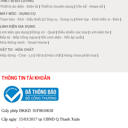
THIẾT BỊ ĐO LƯỜNG
Thiết bị đo điện - Điện tử
|
Thiết bị chuyên dụng
|
Vôn kế - Ampe kế
|
MÁY MÓC - DỤNG CỤ
Trạm hàn - Khò - Nấu thiếc
|
Công cụ - Dụng cụ
|
Kính lúp - Kính hiển vi - Đèn
|
LINH KIỆN GIA DỤNG
Linh kiện gia dụng
|
Động cơ - Quạt
|
Điều khiển các loại
|
Linh kiện tivi
|
Bếp từ - Bếp hồng ngoại
|
Nồi cơm điện - Nồi áp suất
|
Nhà thông minh - Smart Home
|
VẬT TƯ - HÓA CHẤT
Hộp đựng - Chai - Lọ
|
Vật tư
|
Hóa chất
|
Hàng chưa phân loại
|
THÔNG TIN TÀI KHOẢN
Giấy phép ĐKKD: 01F8010658
Cấp ngày: 15/03/2017 tại UBND Q.Thanh Xuân