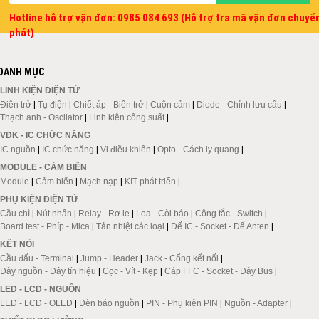
Hotline hỗ trợ vận đơn: 0985 084 693 (Hỗ trợ tra mã vận đơn chuyể
phát)
DANH MỤC
LINH KIỆN ĐIỆN TỬ
Điện trở
|
Tụ điện
|
Chiết áp - Biến trở
|
Cuộn cảm
|
Diode - Chỉnh lưu cầu
|
Thạch anh - Oscilator
|
Linh kiện công suất
|
VĐK - IC CHỨC NĂNG
IC nguồn
|
IC chức năng
|
Vi điều khiển
|
Opto - Cách ly quang
|
MODULE - CẢM BIẾN
Module
|
Cảm biến
|
Mạch nạp
|
KIT phát triển
|
PHỤ KIỆN ĐIỆN TỬ
Cầu chì
|
Nút nhấn
|
Relay - Rơ le
|
Loa - Còi báo
|
Công tắc - Switch
|
Board test - Phíp - Mica
|
Tản nhiệt các loại
|
Đế IC - Socket - Đế Anten
|
KẾT NỐI
Cầu đấu - Terminal
|
Jump - Header
|
Jack - Cổng kết nối
|
Dây nguồn - Dây tín hiệu
|
Cọc - Vít - Kẹp
|
Cáp FFC - Socket - Dây Bus
|
LED - LCD - NGUỒN
LED - LCD - OLED
|
Đèn báo nguồn
|
PIN - Phụ kiện PIN
|
Nguồn - Adapter
|