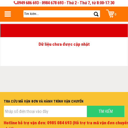
0949 686 693 - 0984 678 693 - Thứ 2 - Thứ 7, từ 8:00-17:30
0
Đăng nhập
Đăng nhập để lưu giỏ hàng 30 ngày. Có thể sửa và quản lý giỏ hàng và đơn
hàng
Dữ liệu chưa được cập nhật
TRA CỨU MÃ VẬN ĐƠN VÀ HÀNH TRÌNH VẬN CHUYỂN
Hotline hỗ trợ vận đơn: 0985 084 693 (Hỗ trợ tra mã vận đơn chuyể