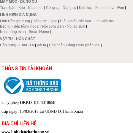
MÁY MÓC - DỤNG CỤ
Trạm hàn - Khò - Nấu thiếc
|
Công cụ - Dụng cụ
|
Kính lúp - Kính hiển vi - Đèn
|
LINH KIỆN GIA DỤNG
Linh kiện gia dụng
|
Động cơ - Quạt
|
Điều khiển các loại
|
Linh kiện tivi
|
Bếp từ - Bếp hồng ngoại
|
Nồi cơm điện - Nồi áp suất
|
Nhà thông minh - Smart Home
|
VẬT TƯ - HÓA CHẤT
Hộp đựng - Chai - Lọ
|
Vật tư
|
Hóa chất
|
Hàng chưa phân loại
|
THÔNG TIN TÀI KHOẢN
Giấy phép ĐKKD: 01F8010658
Cấp ngày: 15/03/2017 tại UBND Q.Thanh Xuân
ĐỊA CHỈ LIÊN HỆ
www.linhkienchatluong.vn