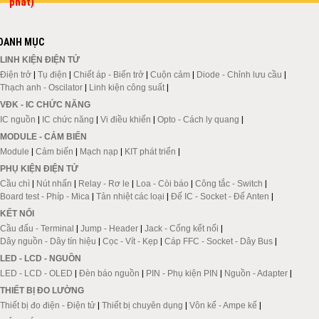
phát)
DANH MỤC
LINH KIỆN ĐIỆN TỬ
Điện trở
|
Tụ điện
|
Chiết áp - Biến trở
|
Cuộn cảm
|
Diode - Chỉnh lưu cầu
|
Thạch anh - Oscilator
|
Linh kiện công suất
|
VĐK - IC CHỨC NĂNG
IC nguồn
|
IC chức năng
|
Vi điều khiển
|
Opto - Cách ly quang
|
MODULE - CẢM BIẾN
Module
|
Cảm biến
|
Mạch nạp
|
KIT phát triển
|
PHỤ KIỆN ĐIỆN TỬ
Cầu chì
|
Nút nhấn
|
Relay - Rơ le
|
Loa - Còi báo
|
Công tắc - Switch
|
Board test - Phíp - Mica
|
Tản nhiệt các loại
|
Đế IC - Socket - Đế Anten
|
KẾT NỐI
Cầu đấu - Terminal
|
Jump - Header
|
Jack - Cổng kết nối
|
Dây nguồn - Dây tín hiệu
|
Cọc - Vít - Kẹp
|
Cáp FFC - Socket - Dây Bus
|
LED - LCD - NGUỒN
LED - LCD - OLED
|
Đèn báo nguồn
|
PIN - Phụ kiện PIN
|
Nguồn - Adapter
|
THIẾT BỊ ĐO LƯỜNG
Thiết bị đo điện - Điện tử
|
Thiết bị chuyên dụng
|
Vôn kế - Ampe kế
|