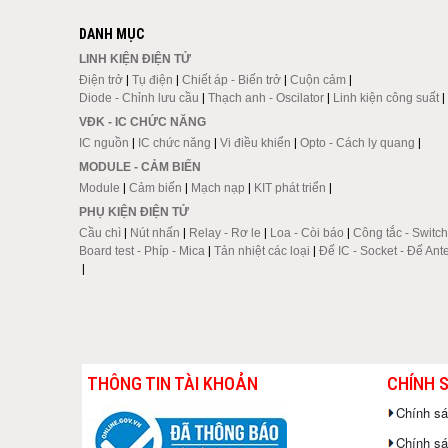
DANH MỤC
LINH KIỆN ĐIỆN TỬ
Điện trở
|
Tụ điện
|
Chiết áp - Biến trở
|
Cuộn cảm
|
Diode - Chỉnh lưu cầu
|
Thạch anh - Oscilator
|
Linh kiện công suất
|
VĐK - IC CHỨC NĂNG
IC nguồn
|
IC chức năng
|
Vi điều khiển
|
Opto - Cách ly quang
|
MODULE - CẢM BIẾN
Module
|
Cảm biến
|
Mạch nạp
|
KIT phát triển
|
PHỤ KIỆN ĐIỆN TỬ
Cầu chì
|
Nút nhấn
|
Relay - Rơ le
|
Loa - Còi báo
|
Công tắc - Switch
Board test - Phíp - Mica
|
Tản nhiệt các loại
|
Đế IC - Socket - Đế Ant
|
THÔNG TIN TÀI KHOẢN
CHÍNH 
Chính s
Chính sác