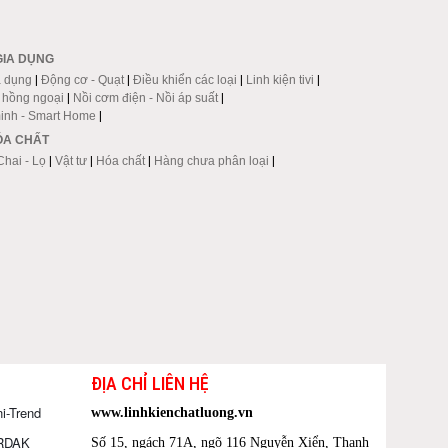
GIA DỤNG
a dụng
|
Động cơ - Quạt
|
Điều khiển các loại
|
Linh kiện tivi
|
p hồng ngoại
|
Nồi cơm điện - Nồi áp suất
|
inh - Smart Home
|
HÓA CHẤT
Chai - Lọ
|
Vật tư
|
Hóa chất
|
Hàng chưa phân loại
|
ĐỊA CHỈ LIÊN HỆ
i-Trend
www.linhkienchatluong.vn
ORDAK
Số 15, ngách 71A, ngõ 116 Nguyễn Xiển, Thanh