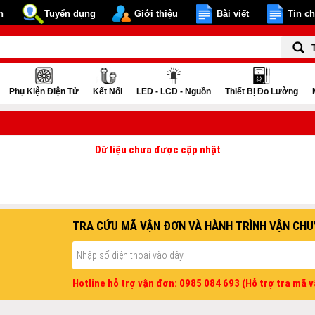
n
Tuyển dụng
Giới thiệu
Bài viết
Tin c
Phụ Kiện Điện Tử
Kết Nối
LED - LCD - Nguồn
Thiết Bị Đo Lường
Dữ liệu chưa được cập nhật
TRA CỨU MÃ VẬN ĐƠN VÀ HÀNH TRÌNH VẬN CHU
Hotline hỗ trợ vận đơn: 0985 084 693 (Hỗ trợ tra mã 