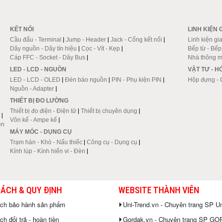
KẾT NỐI
LINH KIỆN 
Cầu đấu - Terminal
|
Jump - Header
|
Jack - Cổng kết nối
|
Linh kiện gi
Dây nguồn - Dây tín hiệu
|
Cọc - Vít - Kẹp
|
Bếp từ - Bế
Cáp FFC - Socket - Dây Bus
|
Nhà thông m
LED - LCD - NGUỒN
VẬT TƯ - 
LED - LCD - OLED
|
Đèn báo nguồn
|
PIN - Phụ kiện PIN
|
Hộp đựng - 
Nguồn - Adapter
|
THIẾT BỊ ĐO LƯỜNG
Thiết bị đo điện - Điện tử
|
Thiết bị chuyên dụng
|
|
Vôn kế - Ampe kế
|
en
MÁY MÓC - DỤNG CỤ
Trạm hàn - Khò - Nấu thiếc
|
Công cụ - Dụng cụ
|
Kính lúp - Kính hiển vi - Đèn
|
SÁCH & QUY ĐỊNH
WEBSITE THÀNH VIÊN
ách bảo hành sản phẩm
Uni-Trend.vn - Chuyên trang SP Un
h đổi trả - hoàn tiền
Gordak.vn - Chuyên trang SP G