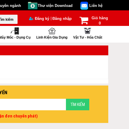
huyên ngành
Thư viện Download
Liên hệ
Giỏ hàng
|
Đăng ký
Đăng nhập
Tìm kiếm
0
Máy Móc - Dụng Cụ
Linh Kiện Gia Dụng
Vật Tư - Hóa Chất
YỂN
vận đơn chuyển phát)