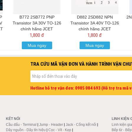
P
B772 2SB772 PNP
D882 2SD882 NPN
2N
0V
Transistor 3A 30V TO-126
Transistor 3A 40V TO-126
ET
chính hãng JCET
chính hãng JCET
1,800 đ
1,800 đ
Mua ngay
Mua ngay
TRA CỨU MÃ VẬN ĐƠN VÀ HÀNH TRÌNH VẬN CHU
Hotline hỗ trợ vận đơn: 0985 084 693 (Hỗ trợ tra mã 
KẾT NỐI
LINH KIỆN 
Cầu đấu - Terminal
|
Jump - Header
|
Jack - Cổng kết nối
|
Linh kiện gi
Dây nguồn - Dây tín hiệu
|
Cọc - Vít - Kẹp
|
Bếp từ - Bế