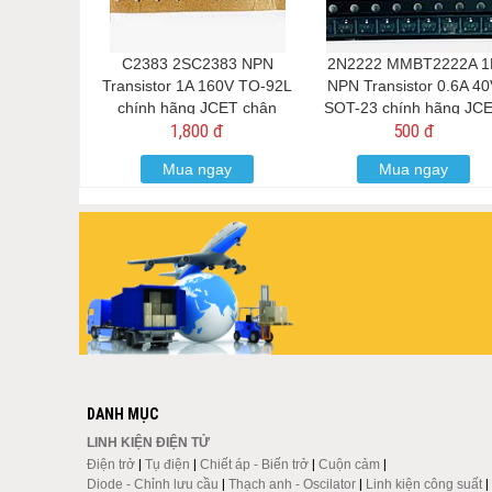
C2383 2SC2383 NPN
2N2222 MMBT2222A 1
Transistor 1A 160V TO-92L
NPN Transistor 0.6A 4
chính hãng JCET chân
SOT-23 chính hãng JC
1,800 đ
500 đ
đồng
Mua ngay
Mua ngay
DANH MỤC
LINH KIỆN ĐIỆN TỬ
Điện trở
|
Tụ điện
|
Chiết áp - Biến trở
|
Cuộn cảm
|
Diode - Chỉnh lưu cầu
|
Thạch anh - Oscilator
|
Linh kiện công suất
|