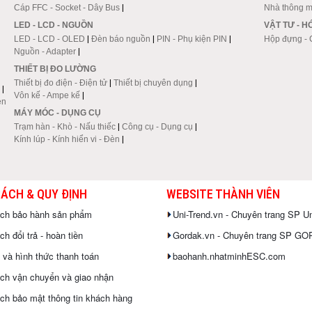
Cáp FFC - Socket - Dây Bus
|
Nhà thông m
LED - LCD - NGUỒN
VẬT TƯ - 
LED - LCD - OLED
|
Đèn báo nguồn
|
PIN - Phụ kiện PIN
|
Hộp đựng - 
Nguồn - Adapter
|
THIẾT BỊ ĐO LƯỜNG
Thiết bị đo điện - Điện tử
|
Thiết bị chuyên dụng
|
|
Vôn kế - Ampe kế
|
en
MÁY MÓC - DỤNG CỤ
Trạm hàn - Khò - Nấu thiếc
|
Công cụ - Dụng cụ
|
Kính lúp - Kính hiển vi - Đèn
|
SÁCH & QUY ĐỊNH
WEBSITE THÀNH VIÊN
ách bảo hành sản phẩm
Uni-Trend.vn - Chuyên trang SP Un
h đổi trả - hoàn tiền
Gordak.vn - Chuyên trang SP G
 và hình thức thanh toán
baohanh.nhatminhESC.com
ch vận chuyển và giao nhận
ch bảo mật thông tin khách hàng