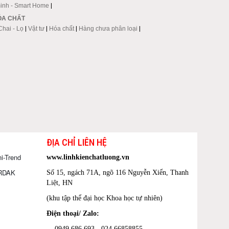
inh - Smart Home
|
HÓA CHẤT
Chai - Lọ
|
Vật tư
|
Hóa chất
|
Hàng chưa phân loại
|
ĐỊA CHỈ LIÊN HỆ
i-Trend
www.linhkienchatluong.vn
ORDAK
Số 15, ngách 71A, ngõ 116 Nguyễn Xiển, Thanh
Liệt, HN
(khu tập thể đại học Khoa học tự nhiên)
Điện thoại/ Zalo:
0949 686 693 - 024 66858855