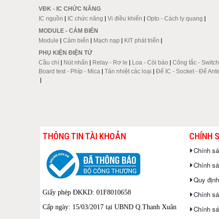
VĐK - IC CHỨC NĂNG
IC nguồn
|
IC chức năng
|
Vi điều khiển
|
Opto - Cách ly quang
|
MODULE - CẢM BIẾN
Module
|
Cảm biến
|
Mạch nạp
|
KIT phát triển
|
PHỤ KIỆN ĐIỆN TỬ
Cầu chì
|
Nút nhấn
|
Relay - Rơ le
|
Loa - Còi báo
|
Công tắc - Switch
Board test - Phíp - Mica
|
Tản nhiệt các loại
|
Đế IC - Socket - Đế Ant
|
THÔNG TIN TÀI KHOẢN
CHÍNH 
Chính s
Chính sác
Quy định
Giấy phép ĐKKD: 01F8010658
Chính sá
Cấp ngày: 15/03/2017 tại UBND Q.Thanh Xuân
Chính sá