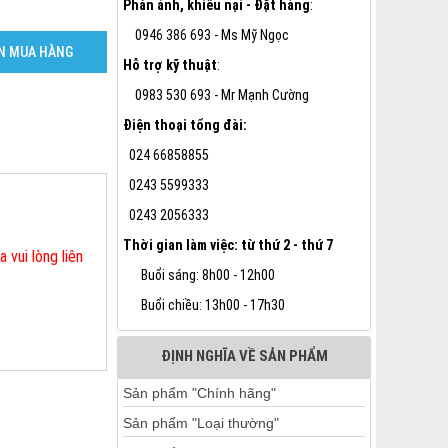
Phản ánh, khiếu nại - Đặt hàng
:
0946 386 693 - Ms Mỹ Ngọc
N MUA HÀNG
Hỗ trợ kỹ thuật
:
0983 530 693 - Mr Mạnh Cường
Điện thoại tổng đài:
024 66858855
0243 5599333
0243 2056333
Thời gian làm việc: từ thứ 2 - thứ 7
vui lòng liên
Buổi sáng: 8h00 - 12h00
Buổi chiều: 13h00 - 17h30
ĐỊNH NGHĨA VỀ SẢN PHẨM
Sản phẩm "Chính hãng"
Sản phẩm "Loại thường"