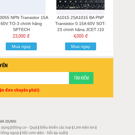
3055 NPN Transistor 15A
A1015 2SA1015 BA PNP
60V TO-3 chính hãng
Transistor 0.15A 60V SOT-
SPTECH
23 chính hãng JCET (10
23,000 đ
4,000 đ
chiếc)
Mua ngay
Mua ngay
YỂN
vận đơn chuyển phát)
GIA DỤNG
a dụng
|
Động cơ - Quạt
|
Điều khiển các loại
|
Linh kiện tivi
|
p hồng ngoại
|
Nồi cơm điện - Nồi áp suất
|