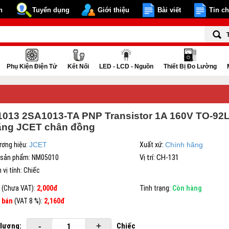
n
Tuyển dụng
Giới thiệu
Bài viết
Tin c
Phụ Kiện Điện Tử
Kết Nối
LED - LCD - Nguồn
Thiết Bị Đo Lường
1013 2SA1013-TA PNP Transistor 1A 160V TO-92L
ãng JCET chân đồng
ơng hiệu:
JCET
Xuất xứ:
Chính hãng
Vị trí: CH-131
 sản phẩm:
NM05010
 vị tính:
Chiếc
á
(Chưa VAT):
2,000đ
Tình trạng:
Còn hàng
 bán
(VAT 8 %):
2,160đ
 lượng:
-
+
Chiếc