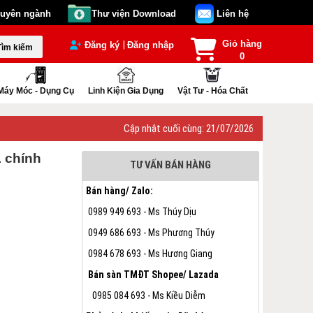
huyên ngành
Thư viện Download
Liên hệ
Giỏ hàng
|
Đăng ký
Đăng nhập
Tìm kiếm
0
Máy Móc - Dụng Cụ
Linh Kiện Gia Dụng
Vật Tư - Hóa Chất
Cập nhật cuối cùng:
21/07/2026
 chính
TƯ VẤN BÁN HÀNG
Bán hàng/ Zalo:
0989 949 693 - Ms Thúy Dịu
0949 686 693 - Ms Phương Thúy
0984 678 693 - Ms Hương Giang
Bán sàn TMĐT Shopee/ Lazada
0985 084 693 - Ms Kiều Diễm