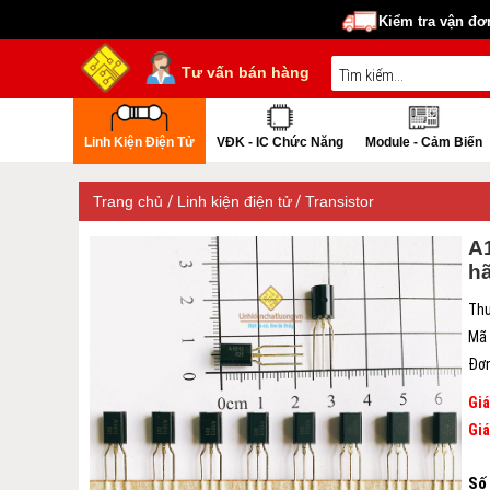
Kiểm tra vận đơ
Tư vấn bán hàng
Linh Kiện Điện Tử
VĐK - IC Chức Năng
Module - Cảm Biến
/
/
Trang chủ
Linh kiện điện tử
Transistor
A
h
Thư
Mã
Đơn
Gi
Giá
Số