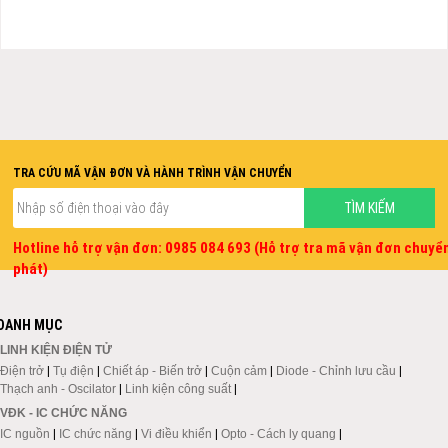
TRA CỨU MÃ VẬN ĐƠN VÀ HÀNH TRÌNH VẬN CHUYỂN
Hotline hỗ trợ vận đơn: 0985 084 693 (Hỗ trợ tra mã vận đơn chuyể
phát)
DANH MỤC
LINH KIỆN ĐIỆN TỬ
Điện trở
|
Tụ điện
|
Chiết áp - Biến trở
|
Cuộn cảm
|
Diode - Chỉnh lưu cầu
|
Thạch anh - Oscilator
|
Linh kiện công suất
|
VĐK - IC CHỨC NĂNG
IC nguồn
|
IC chức năng
|
Vi điều khiển
|
Opto - Cách ly quang
|