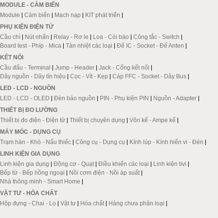
MODULE - CẢM BIẾN
Module
|
Cảm biến
|
Mạch nạp
|
KIT phát triển
|
PHỤ KIỆN ĐIỆN TỬ
Cầu chì
|
Nút nhấn
|
Relay - Rơ le
|
Loa - Còi báo
|
Công tắc - Switch
|
Board test - Phíp - Mica
|
Tản nhiệt các loại
|
Đế IC - Socket - Đế Anten
|
KẾT NỐI
Cầu đấu - Terminal
|
Jump - Header
|
Jack - Cổng kết nối
|
Dây nguồn - Dây tín hiệu
|
Cọc - Vít - Kẹp
|
Cáp FFC - Socket - Dây Bus
|
LED - LCD - NGUỒN
LED - LCD - OLED
|
Đèn báo nguồn
|
PIN - Phụ kiện PIN
|
Nguồn - Adapter
|
THIẾT BỊ ĐO LƯỜNG
Thiết bị đo điện - Điện tử
|
Thiết bị chuyên dụng
|
Vôn kế - Ampe kế
|
MÁY MÓC - DỤNG CỤ
Trạm hàn - Khò - Nấu thiếc
|
Công cụ - Dụng cụ
|
Kính lúp - Kính hiển vi - Đèn
|
LINH KIỆN GIA DỤNG
Linh kiện gia dụng
|
Động cơ - Quạt
|
Điều khiển các loại
|
Linh kiện tivi
|
Bếp từ - Bếp hồng ngoại
|
Nồi cơm điện - Nồi áp suất
|
Nhà thông minh - Smart Home
|
VẬT TƯ - HÓA CHẤT
Hộp đựng - Chai - Lọ
|
Vật tư
|
Hóa chất
|
Hàng chưa phân loại
|