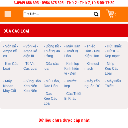
0949 686 693 - 0984 678 693 - Thứ 2 - Thứ 7, từ 8:00-17:30
0
Đăng nhập
DŨA CÁC LOẠI
Đăng nhập để lưu giỏ hàng 30 ngày. Có thể sửa và quản lý giỏ hàng và đơn
hàng
- Vôn kế -
- Vôn kế -
- Đồng hồ -
- Máy Hàn
- Thiếc
- Hút Thiếc
Ampe kế
Ampe kế
Thiết bị đo
- Thiết Bị
Hàn - Phụ
- Hút IC -
cơ
điện tử
lường
Hàn
Kiện Hàn
Kẹp mạch
- Kìm Các
- Tô Vít
- Dũa các
- Kính lúp -
- Kim test
- Nhíp -
Loại
Các Loại
loại
Kính hiển
mạch
Kẹp Các
vi - Đèn
Loại
- Máy
- Súng Bắn
- Mũi Hàn,
- Thước
- Máy cấp
- Máy Nấu
Khoan -
Keo Nến -
Dao Hàn
kẹp
nguồn DC
Thiếc
Máy Cắt
Keo Nến
- Dao -
- Các Thiết
Kéo Các
Bị Khác
Loại
Dữ liệu chưa được cập nhật