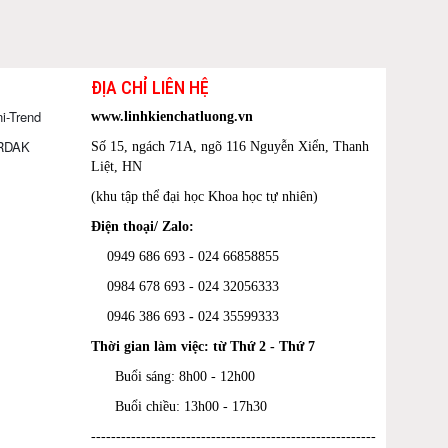
ĐỊA CHỈ LIÊN HỆ
i-Trend
www.linhkienchatluong.vn
ORDAK
Số 15, ngách 71A, ngõ 116 Nguyễn Xiển, Thanh
Liệt, HN
(khu tập thể đại học Khoa học tự nhiên)
Điện thoại/ Zalo:
0949 686 693 - 024 66858855
0984 678 693 - 024 32056333
0946 386 693
-
024 35599333
Thời gian làm việc: từ Thứ 2 - Thứ 7
Buổi sáng: 8h00 - 12h00
Buổi chiều: 13h00 - 17h30
---------------------------------------------------------