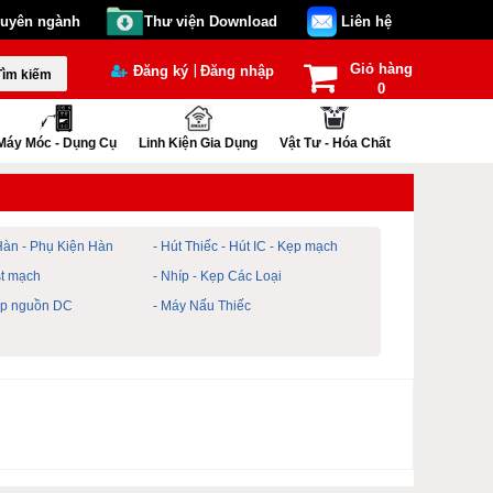
huyên ngành
Thư viện Download
Liên hệ
Giỏ hàng
|
Đăng ký
Đăng nhập
Tìm kiếm
0
Máy Móc - Dụng Cụ
Linh Kiện Gia Dụng
Vật Tư - Hóa Chất
Hàn - Phụ Kiện Hàn
- Hút Thiếc - Hút IC - Kẹp mạch
st mạch
- Nhíp - Kẹp Các Loại
ấp nguồn DC
- Máy Nấu Thiếc