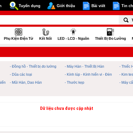
n
Tuyển dụng
Giới thiệu
Bài viết
Tin c
Phụ Kiện Điện Tử
Kết Nối
LED - LCD - Nguồn
Thiết Bị Đo Lường
- Đồng hồ - Thiết bị đo lường
- Máy Hàn - Thiết Bị Hàn
- Thiếc 
- Dũa các loại
- Kính lúp - Kính hiển vi - Đèn
- Kim te
 Nến
- Mũi Hàn, Dao Hàn
- Thước kẹp
- Máy c
Dữ liệu chưa được cập nhật