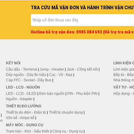
TRA CỨU MÃ VẬN ĐƠN VÀ HÀNH TRÌNH VẬN CHU
Hotline hỗ trợ vận đơn: 0985 084 693 (Hỗ trợ tra mã 
KẾT NỐI
LINH KIỆN 
Cầu đấu - Terminal
|
Jump - Header
|
Jack - Cổng kết nối
|
Linh kiện gi
Dây nguồn - Dây tín hiệu
|
Cọc - Vít - Kẹp
|
Bếp từ - Bế
Cáp FFC - Socket - Dây Bus
|
Nhà thông m
LED - LCD - NGUỒN
VẬT TƯ - 
LED - LCD - OLED
|
Đèn báo nguồn
|
PIN - Phụ kiện PIN
|
Hộp đựng - 
Nguồn - Adapter
|
THIẾT BỊ ĐO LƯỜNG
Thiết bị đo điện - Điện tử
|
Thiết bị chuyên dụng
|
|
Vôn kế - Ampe kế
|
en
MÁY MÓC - DỤNG CỤ
Trạm hàn - Khò - Nấu thiếc
|
Công cụ - Dụng cụ
|