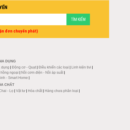
YỂN
vận đơn chuyển phát)
GIA DỤNG
a dụng
|
Động cơ - Quạt
|
Điều khiển các loại
|
Linh kiện tivi
|
p hồng ngoại
|
Nồi cơm điện - Nồi áp suất
|
inh - Smart Home
|
HÓA CHẤT
Chai - Lọ
|
Vật tư
|
Hóa chất
|
Hàng chưa phân loại
|