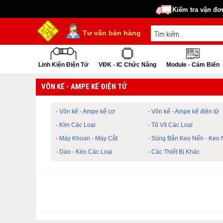
Kiểm tra vận đơ
Tư vấn bán hàng
Linh Kiện Điện Tử
VĐK - IC Chức Năng
Module - Cảm Biến
VÔN KẾ - AMPE KẾ ĐIỆN TỬ
- Vôn kế - Ampe kế cơ
- Vôn kế - Ampe kế điện tử
- Kìm Các Loại
- Tô Vít Các Loại
- Máy Khoan - Máy Cắt
- Súng Bắn Keo Nến - Keo
- Dao - Kéo Các Loại
- Các Thiết Bị Khác