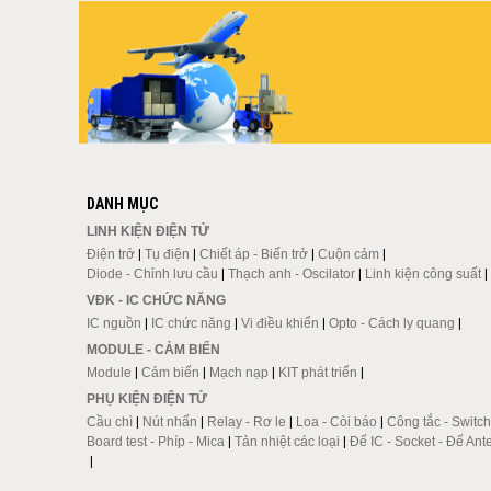
DANH MỤC
LINH KIỆN ĐIỆN TỬ
Điện trở
|
Tụ điện
|
Chiết áp - Biến trở
|
Cuộn cảm
|
Diode - Chỉnh lưu cầu
|
Thạch anh - Oscilator
|
Linh kiện công suất
|
VĐK - IC CHỨC NĂNG
IC nguồn
|
IC chức năng
|
Vi điều khiển
|
Opto - Cách ly quang
|
MODULE - CẢM BIẾN
Module
|
Cảm biến
|
Mạch nạp
|
KIT phát triển
|
PHỤ KIỆN ĐIỆN TỬ
Cầu chì
|
Nút nhấn
|
Relay - Rơ le
|
Loa - Còi báo
|
Công tắc - Switch
Board test - Phíp - Mica
|
Tản nhiệt các loại
|
Đế IC - Socket - Đế Ant
|